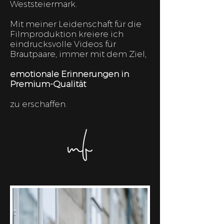
Weststeiermark.
Mit meiner Leidenschaft für die
Filmproduktion kreiere ich
eindrucksvolle Videos für
Brautpaare, immer mit dem Ziel,
emotionale Erinnerungen in
Premium-Qualität
zu erschaffen.