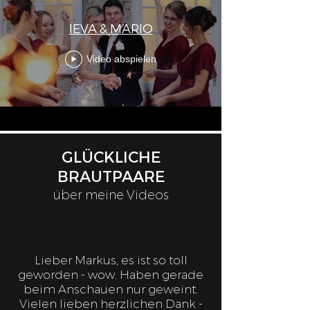
IEVA & MARIO
Video abspielen
GLÜCKLICHE
BRAUTPAARE
über meine Videos
Lieber Markus, es ist so toll
geworden - wow. Haben gerade
beim Anschauen nur geweint.
Vielen lieben herzlichen Dank -