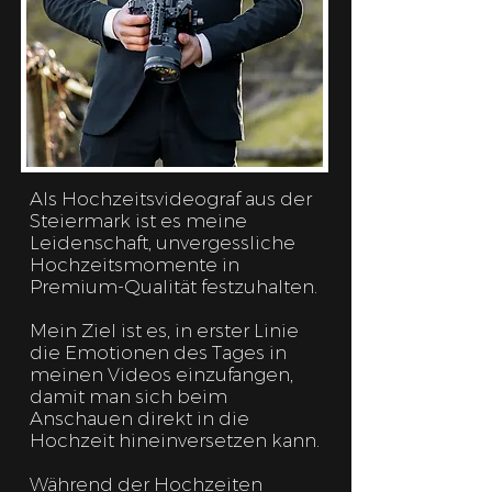
Als Hochzeitsvideograf aus der
Steiermark ist es meine
Leidenschaft, unvergessliche
Hochzeitsmomente in
Premium-Qualität festzuhalten.
Mein Ziel ist es, in erster Linie
die Emotionen des Tages in
meinen Videos einzufangen,
damit man sich beim
Anschauen direkt in die
Hochzeit hineinversetzen kann.
Während der Hochzeiten