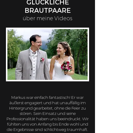
GLÜCKLICHE
BRAUTPAARE
über meine Videos
Markus war einfach fantastisch! Er war
äußerst engagiert und hat unauffällig im
Hintergrund gearbeitet, ohne die Feier zu
stören. Sein Einsatz und seine
Professionalität haben uns beeindruckt. Wir
fühlten uns von Anfang bis Ende wohl und
die Ergebnisse sind schlichtweg traumhaft.