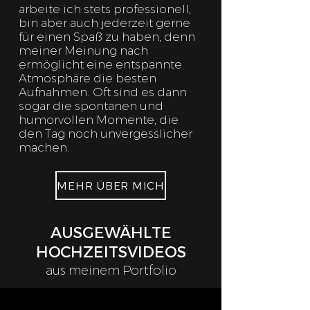
arbeite ich stets professionell,
bin aber auch jederzeit gerne
für einen Spaß zu haben, denn
meiner Meinung nach
ermöglicht eine entspannte
Atmosphäre die besten
Aufnahmen.
Oft sind es dann
sogar die spontanen und
humorvollen Momente, die
den Tag noch unvergesslicher
machen.
MEHR ÜBER MICH
AUSGEWÄHLTE
HOCHZEITSVIDEOS
aus meinem Portfolio