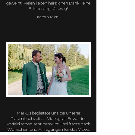
geweint. Vielen lieben herzlichen Dank - eine
Erinnerung für ewig!
Kathi & Michi
Markus begleitete uns bei unserer
Traumhochzeit als Videograf. Er war im
Vorfeld schon sehr bemüht und fragte nach
Wünschen und Anregungen für das Video.
Obwohl er eine sehr ruhige Art hat und